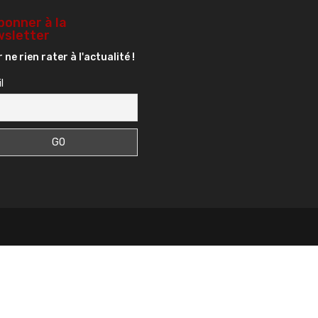
bonner à la
sletter
 ne rien rater à l'actualité !
l
s