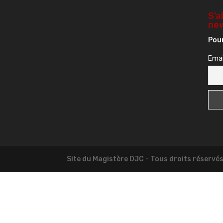
S’a
new
Pour
Emai
Site du Magistère DJC - Tous droits réservé