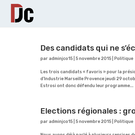
Des candidats qui ne s’
par
adminjco15
|
5 novembre 2015
|
Politique
Les trois candidats « favoris » pour la prés
d’Industrie Marseille Provence jeudi 29 octo
Estrosi ont donc défendu leur programme...
Elections régionales : g
par
adminjco15
|
5 novembre 2015
|
Politique
Nous avons déjà parlé à plusieurs reprises d