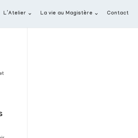
L’Atelier
La vie au Magistère
Contact
et
s
oir