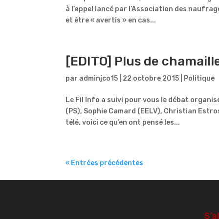
à l’appel lancé par l’Association des naufragé
et être « avertis » en cas...
[EDITO] Plus de chamaill
par
adminjco15
|
22 octobre 2015
|
Politique
Le Fil Info a suivi pour vous le débat organ
(PS), Sophie Camard (EELV), Christian Estros
télé, voici ce qu’en ont pensé les...
« Entrées précédentes
S’a