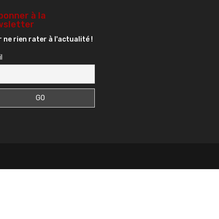
bonner à la
sletter
 ne rien rater à l'actualité !
l
s