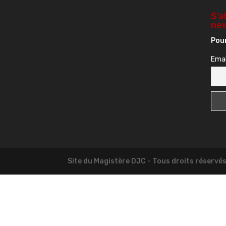
S’a
new
Pour
Emai
Site du Magistère DJC - Tous droits réservé