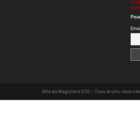
S’a
new
Pour
Emai
Site du Magistère DJC - Tous droits réservé