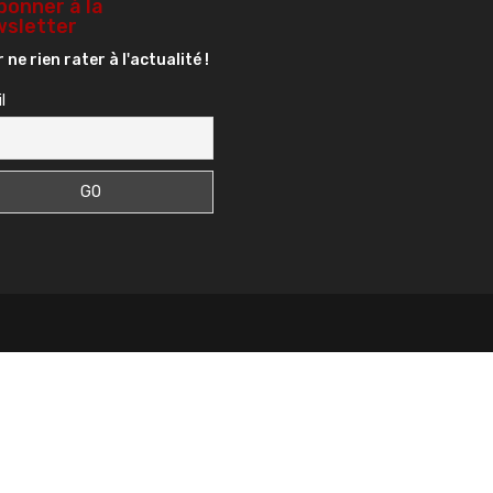
bonner à la
sletter
 ne rien rater à l'actualité !
l
s