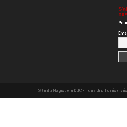
S’a
new
Pour
Emai
Site du Magistère DJC - Tous droits réservé