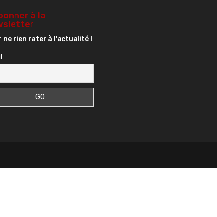
bonner à la
sletter
 ne rien rater à l'actualité !
l
s