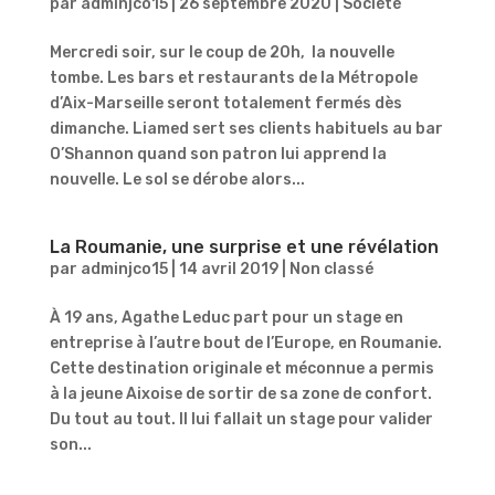
par
adminjco15
|
26 septembre 2020
|
Société
Mercredi soir, sur le coup de 20h, la nouvelle
tombe. Les bars et restaurants de la Métropole
d’Aix-Marseille seront totalement fermés dès
dimanche. Liamed sert ses clients habituels au bar
O’Shannon quand son patron lui apprend la
nouvelle. Le sol se dérobe alors...
La Roumanie, une surprise et une révélation
par
adminjco15
|
14 avril 2019
|
Non classé
À 19 ans, Agathe Leduc part pour un stage en
entreprise à l’autre bout de l’Europe, en Roumanie.
Cette destination originale et méconnue a permis
à la jeune Aixoise de sortir de sa zone de confort.
Du tout au tout. Il lui fallait un stage pour valider
son...