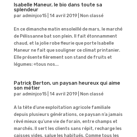
Isabelle Maneur, le bio dans toute sa
splendeur
par
adminjco15
|
14 avril 2019
|
Non classé
En ce dimanche matin ensoleillé de mars, le marché
de Pélissanne bat son plein. Il fait étonnamment
chaud, et la jolie robe fleurie que porte Isabelle
Maneur ne fait que souligner ce climat printanier.
Elle présente fièrement son stand de fruits et
légumes: «tous nos...
Patrick Berton, un paysan heureux qui aime
son métier
par
adminjco15
|
14 avril 2019
|
Non classé
A la tête d’une exploitation agricole familiale
depuis plusieurs générations, ce paysan n’a jamais
rêvé mieux qu’une vie de forain, entre champs et
marchés. Il sert les clients sans répit, recharge les
caisses vides, salue les habitués. Comme tous les