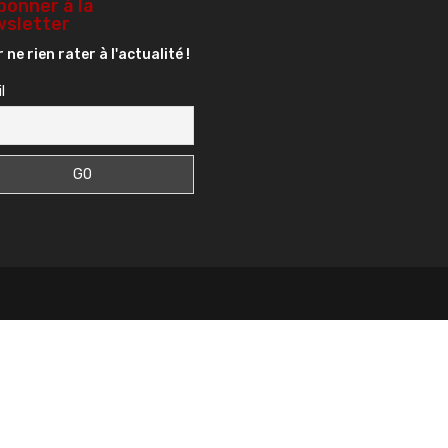
bonner à la
sletter
 ne rien rater à l'actualité !
l
s