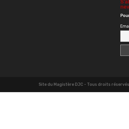
S’a
new
Pour
Emai
Site du Magistère DJC - Tous droits réservé