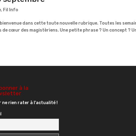
e
,
Fil Info
 bienvenue dans cette toute nouvelle rubrique. Toutes les sema
ps de cœur des magistèriens. Une petite phrase ? Un concept ? U
bonner à la
sletter
 ne rien rater à l'actualité !
l