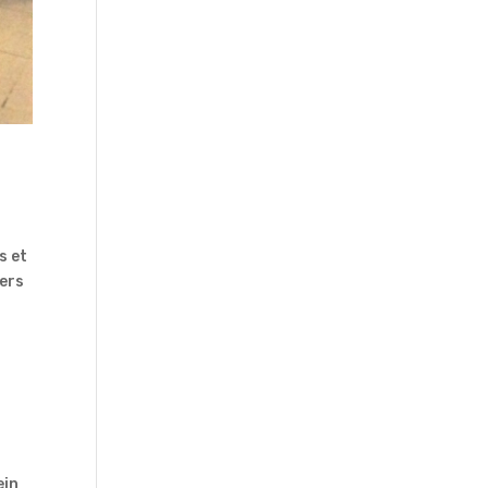
s et
iers
ein