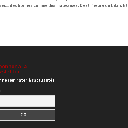
oses… des bonnes comme des mauvaises. C’est l’heure du bilan. Et
bonner à la
sletter
 ne rien rater à l'actualité !
l