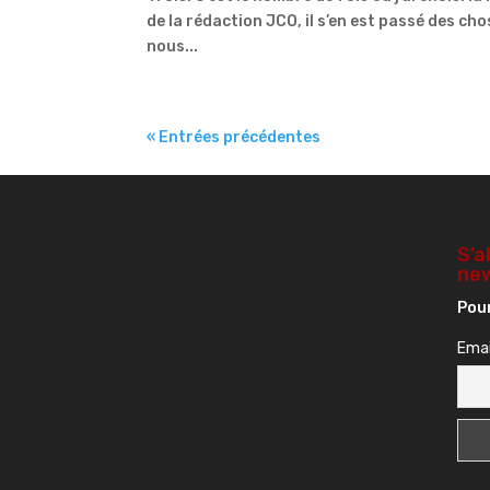
de la rédaction JCO, il s’en est passé des ch
nous...
« Entrées précédentes
S’a
new
Pour
Emai