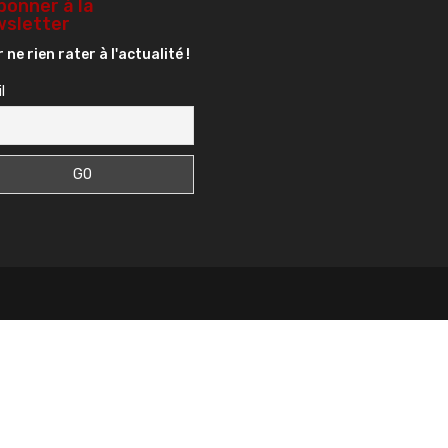
bonner à la
sletter
 ne rien rater à l'actualité !
l
s