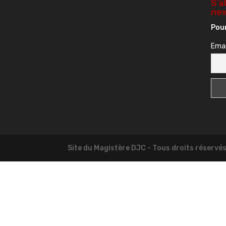
S’a
new
Pour
Emai
Site du Magistère DJC - Tous droits réservé