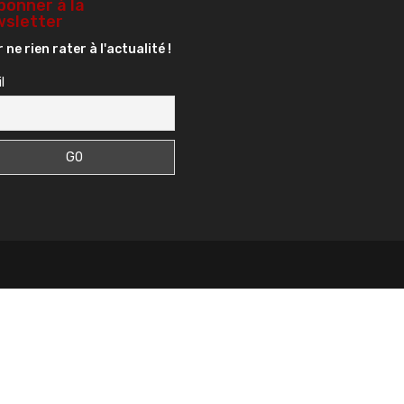
bonner à la
sletter
 ne rien rater à l'actualité !
l
s