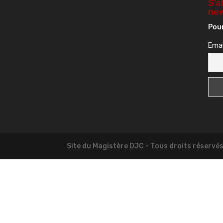
S’a
new
Pour
Emai
Site du Magistère DJC - Tous droits réservé