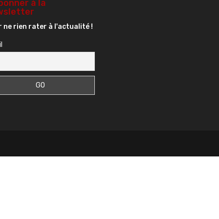
bonner à la
sletter
 ne rien rater à l'actualité !
l
s