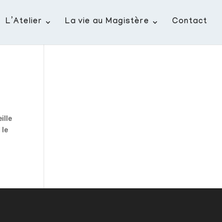
L’Atelier
La vie au Magistère
Contact
ille
 le