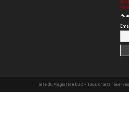
S’a
new
Pour
Emai
Site du Magistère DJC - Tous droits réservé