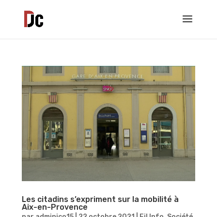
Les citadins s’expriment sur la mobilité à
Aix-en-Provence
par
adminjco15
|
22 octobre 2021
|
Fil Info
,
Société