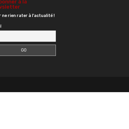
bonner à la
sletter
 ne rien rater à l'actualité !
l
s