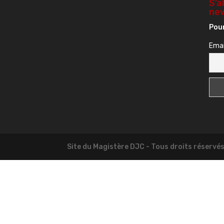
S’a
new
Pour
Emai
Site du Magistère DJC - Tous droits réservé