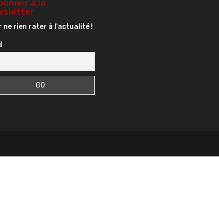
bonner à la
sletter
 ne rien rater à l'actualité !
l
s