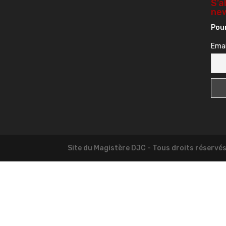
S’a
new
Pour
Emai
Site du Magistère DJC - Tous droits réservé