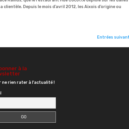
place Ramus, que le restaurant Hue Cocotte déploie sur les dalles
 clientèle. Depuis le mois d’avril 2012, les Aixois d’origine ou
Entrées suivan
bonner à la
sletter
 ne rien rater à l'actualité !
l