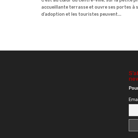
C’est au cœur du centre-ville, sur la petite 
accueillante terrasse et ouvre ses portes à sa
d’adoption et les touristes peuvent...
S’a
new
Pour
Emai