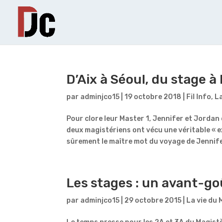
D’Aix à Séoul, du stage à
par
adminjco15
|
19 octobre 2018
|
Fil Info
,
La
Pour clore leur Master 1, Jennifer et Jordan o
deux magistériens ont vécu une véritable « e
sûrement le maître mot du voyage de Jennife
Les stages : un avant-goû
par
adminjco15
|
29 octobre 2015
|
La vie du 