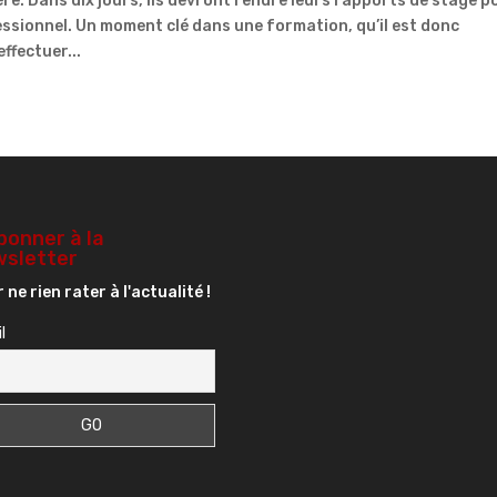
re. Dans dix jours, ils devront rendre leurs rapports de stage p
essionnel. Un moment clé dans une formation, qu’il est donc
ffectuer...
bonner à la
sletter
 ne rien rater à l'actualité !
l