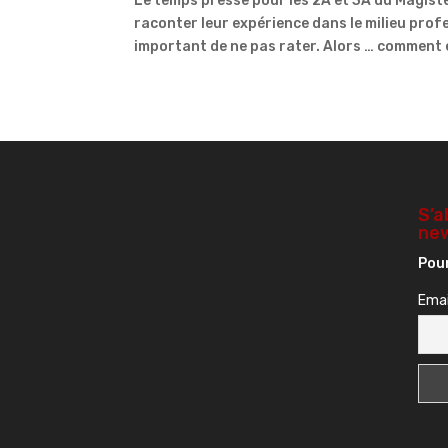
Le temps presse pour les 2A et 3A du Magistè
raconter leur expérience dans le milieu prof
important de ne pas rater. Alors … comment e
S’a
new
Pour
Emai