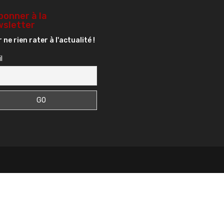
bonner à la
sletter
 ne rien rater à l'actualité !
l
s