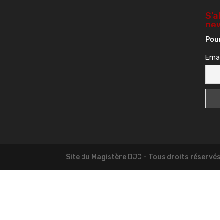
S’a
new
Pour
Emai
Site du Magistère DJC - Tous droits réservé