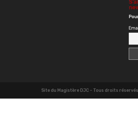
S’a
new
Pour
Emai
Site du Magistère DJC - Tous droits réservé