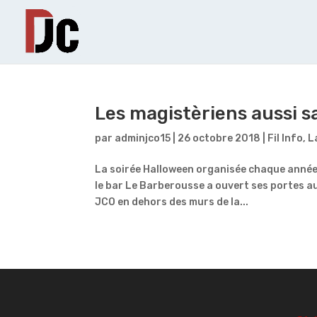
Les magistèriens aussi sa
par
adminjco15
|
26 octobre 2018
|
Fil Info
,
L
La soirée Halloween organisée chaque année p
le bar Le Barberousse a ouvert ses portes au
JCO en dehors des murs de la...