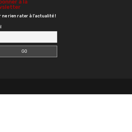
bonner à la
sletter
 ne rien rater à l'actualité !
l
s