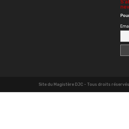
S’a
new
Pour
Emai
Site du Magistère DJC - Tous droits réservé