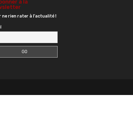
bonner à la
sletter
 ne rien rater à l'actualité !
l
s