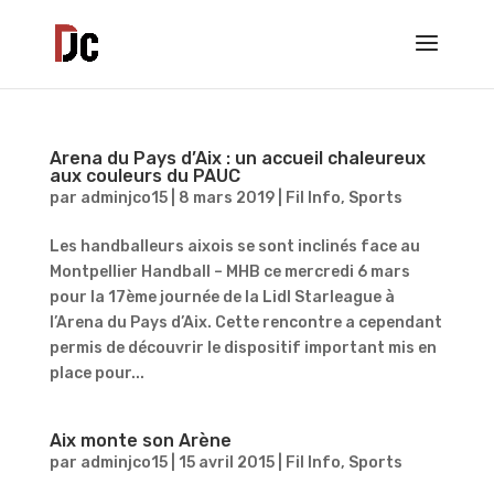
Arena du Pays d’Aix : un accueil chaleureux
aux couleurs du PAUC
par
adminjco15
|
8 mars 2019
|
Fil Info
,
Sports
Les handballeurs aixois se sont inclinés face au
Montpellier Handball – MHB ce mercredi 6 mars
pour la 17ème journée de la Lidl Starleague à
l’Arena du Pays d’Aix. Cette rencontre a cependant
permis de découvrir le dispositif important mis en
place pour...
Aix monte son Arène
par
adminjco15
|
15 avril 2015
|
Fil Info
,
Sports