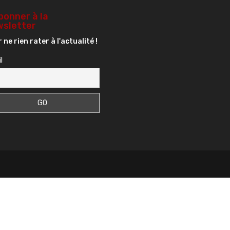
bonner à la
sletter
 ne rien rater à l'actualité !
l
s