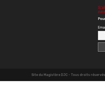
S’a
new
Pour
Emai
Site du Magistère DJC - Tous droits réservé