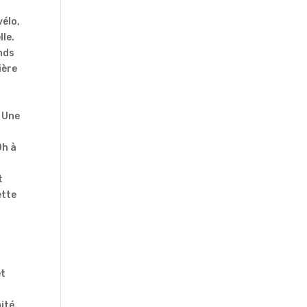
vélo,
le.
ands
ière
. Une
0h à
t
ette
et
ité.