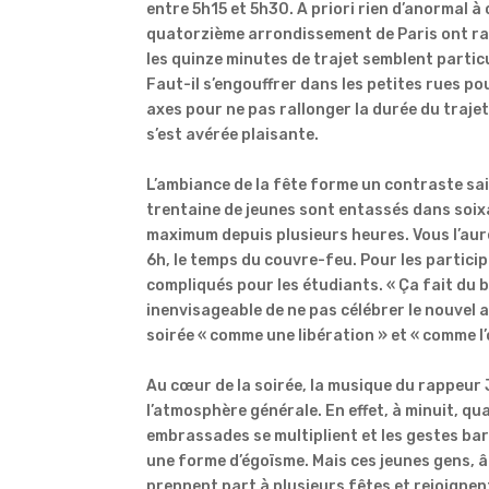
entre 5h15 et 5h30. A priori rien d’anormal à 
quatorzième arrondissement de Paris ont rare
les quinze minutes de trajet semblent parti
Faut-il s’engouffrer dans les petites rues pou
axes pour ne pas rallonger la durée du trajet
s’est avérée plaisante.
L’ambiance de la fête forme un contraste sai
trentaine de jeunes sont entassés dans soix
maximum depuis plusieurs heures. Vous l’aurez
6h, le temps du couvre-feu. Pour les partic
compliqués pour les étudiants. « Ça fait du b
inenvisageable de ne pas célébrer le nouvel 
soirée « comme une libération » et « comme l’o
Au cœur de la soirée, la musique du rappeur 
l’atmosphère générale. En effet, à minuit, qu
embrassades se multiplient et les gestes bar
une forme d’égoïsme. Mais ces jeunes gens, 
prennent part à plusieurs fêtes et rejoignen