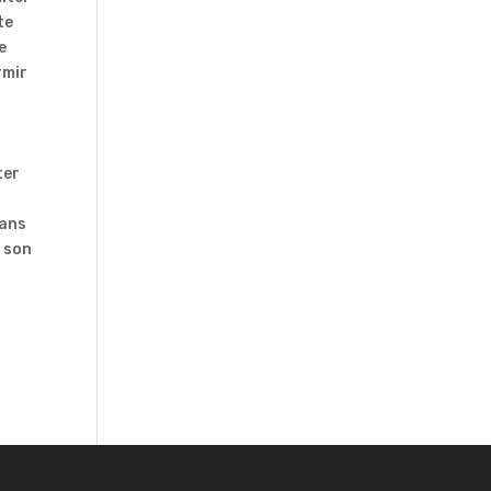
te
e
rmir
ter
e
 ans
, son