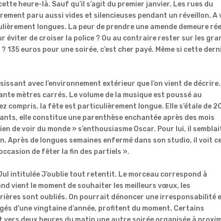
cette heure-là. Sauf qu’il s’agit du premier janvier. Les rues du
ment paru aussi vides et silencieuses pendant un réveillon. A 
culièrement longues. La peur de prendre une amende demeure réel
r éviter de croiser la police ? Ou au contraire rester sur les gr
 ? 135 euros pour une soirée, c’est cher payé. Même si cette dern
sissant avec l’environnement extérieur que l’on vient de décrire
ante mètres carrés. Le volume de la musique est poussé au
 compris, la fête est particulièrement longue. Elle s’étale de 2
ipants, elle constitue une parenthèse enchantée après des mois
ien de voir du monde » s’enthousiasme Oscar. Pour lui, il semblai
an. Après de longues semaines enfermé dans son studio, il voit c
ccasion de fêter la fin des partiels ».
Jul intitulée J’oublie tout retentit. Le morceau correspond à
and vient le moment de souhaiter les meilleurs vœux, les
rières sont oubliés. On pourrait dénoncer une irresponsabilité 
âgés d’une vingtaine d’année, profitent du moment. Certains
t vers deux heures du matin une autre soirée organisée à proxim