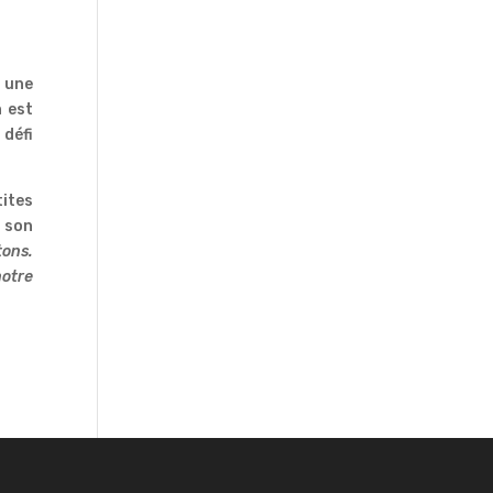
, une
 est
 défi
tites
r son
tons.
notre