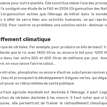
ence pour notre planète. Elle constitue même l’une des princi
l’a souligné une étude de la FAO en 2006 (Organisation des Na
). L’organisation estime que l’élevage de bétail dans le mond
 à effet de serre liées aux activités humaines, ce qui repré
CO2. Pour contrer ce problème, une solution existe : diminuer 
uffement climatique
 que de céréales. Par exemple, pour produire un kilo de bœuf, il
élevée que le riz avec 1400 litres ou encore le blé pour 1200 li
te dans l’air entre 500 et 600 litres de méthane par jour. Av
re, on vous laisse faire le calcul…
e nitrates, phosphates ou encore d’autres substances nocives
s l’eau et provoquent le développement d’algues vertes, qui dég
ut poser un réel problème de santé publique.
face agricole mondiale est destinée à l’élevage, il peut s’ag
tion de céréales destinée à les nourrir. Il faut noter que si l
paces, elle permettrait de freiner le réchauffement climatiqu