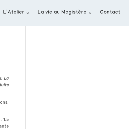
L’Atelier
La vie au Magistère
Contact
s. La
duits
ons,
, 1,5
tante