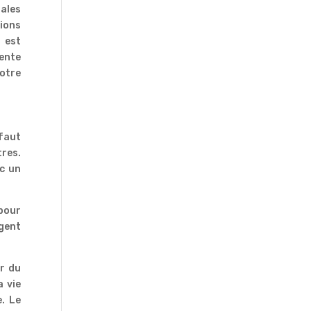
pales
tions
e est
sente
notre
 faut
tres.
ec un
 pour
agent
ir du
a vie
e. Le