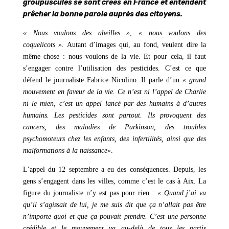
groupuscules se sont créés en France et entendent
prêcher la bonne parole auprès des citoyens.
« Nous voulons des abeilles »
,
« nous voulons des
coquelicots ».
Autant d’images qui, au fond, veulent dire la
même chose : nous voulons de la vie. Et pour cela, il faut
s’engager contre l’utilisation des pesticides. C’est ce que
défend le journaliste Fabrice Nicolino. Il parle d’un
« grand
mouvement en faveur de la vie. Ce n’est ni l’appel de Charlie
ni le mien, c’est un appel lancé par des humains à d’autres
humains. Les pesticides sont partout. Ils provoquent des
cancers, des maladies de Parkinson, des troubles
psychomoteurs chez les enfants, des infertilités, ainsi que des
malformations à la naissance»
.
L’appel du 12 septembre a eu des conséquences. Depuis, les
gens s’engagent dans les villes, comme c’est le cas à Aix. La
figure du journaliste n’y est pas pour rien :
« Quand j’ai vu
qu’il s’agissait de lui, je me suis dit que ça n’allait pas être
n’importe quoi et que ça pouvait prendre. C’est une personne
crédible et le mouvement va au-delà de tous
les partis