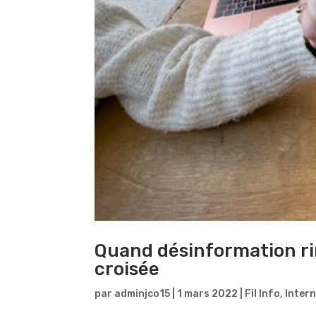
Quand désinformation ri
croisée
par
adminjco15
|
1 mars 2022
|
Fil Info
,
Inter