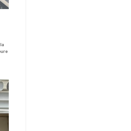
 la
eure