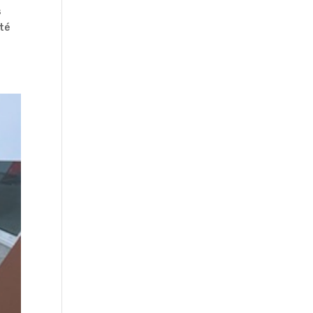
s
ité